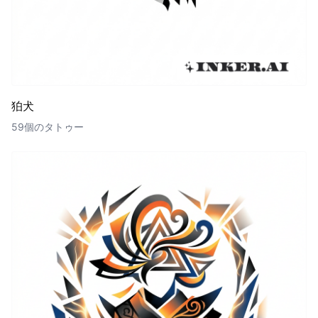
狛犬
59個のタトゥー