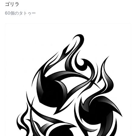
ゴリラ
60個のタトゥー