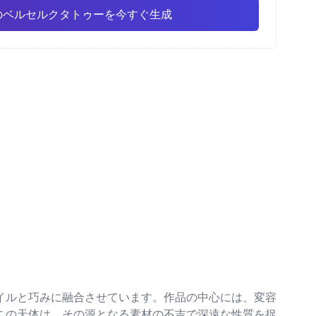
のベルセルクタトゥーを今すぐ生成
彩
ファインライン
アニメ
Pro
Pro
すべて表示
ズム
ドットワーク
イルと巧みに融合させています。作品の中心には、変容
この天体は、その源となる素材の不吉で深遠な性質を捉