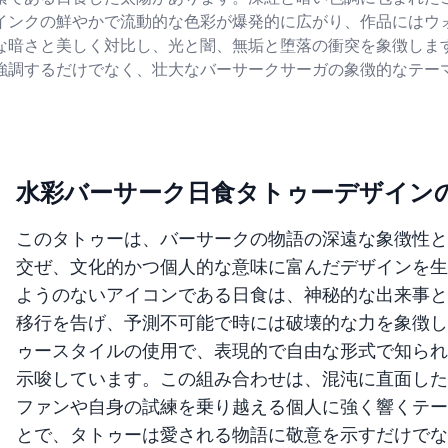
インクの鮮やかで流動的な色彩が爆発的に広がり、作品にはウ
な暗さと美しく対比し、光と闇、無垢と堕落の衝突を象徴しま
強調するだけでなく、壮大なバーサークサーガの象徴的なテー
水彩バーサーク日食タトゥーデザイン
このタトゥーは、バーサークの物語の深遠な象徴性と
交ぜ、文化的かつ個人的な意味に富んだデザインを生
ようのないアイコンである日食は、神秘的な出来事と
移行を告げ、予測不可能で時には破壊的な力を象徴し
ゥースタイルの使用で、表現的で自由な形式で知られ
示唆しています。この組み合わせは、混沌に直面した
ファンや自身の試練を乗り越える個人に強く響くテー
とで、タトゥーは愛される物語に敬意を示すだけでな