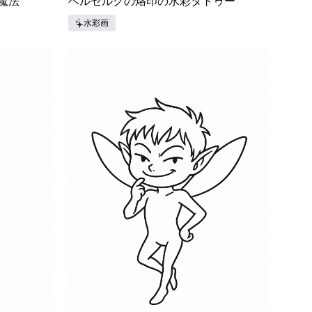
魔法
ベルセルクの烙印の水彩タトゥー
水彩画