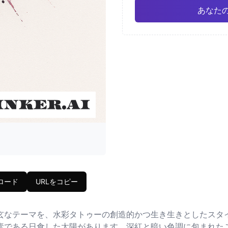
あなた
和風
水
Pro
幾何学
リアリ
ロード
URLをコピー
玄なテーマを、水彩タトゥーの創造的かつ生き生きとしたスタ
素である日食した太陽があります。深紅と暗い色調に包まれた