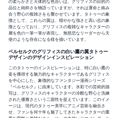
の柔らかさと天体的な色合いは、グリフィスの目的の
品位と純粋さを物語っていますが、それは運命と絡み
合う野心の複雑さをも響かせています。タトゥーの象
徴として、これらの翼は、穏やかな強さと高い志の象
徴となっており、グリフィスの複雑なキャラクターの
層を色の一筆一筆が表現し、無慈悲なリーダーから天
使のような存在になる様を描いています。
ベルセルクのグリフィスの白い鷹の翼タトゥー
デザインのデザインインスピレーション
このタトゥーのインスピレーションは、特に白い鷹の
姿を獲得する魅力的なキャラクターであるグリフィス
を中心にした、象徴的なファンタジー漫画シリーズ
『ベルセルク』に由来しています。水彩での芸術的描
写は、グリフィスのキャラクターの冷酷な野心と洗練
された優雅さという二面性を捉えています。このイメ
ージは、現代のタトゥー美学にアニメ芸術を融合さ
せ、ファンを何十年も魅了してきたキャラクターの重