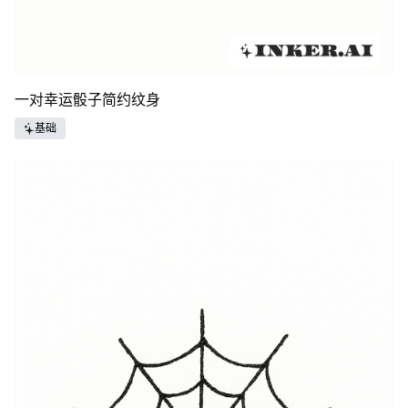
一对幸运骰子简约纹身
基础