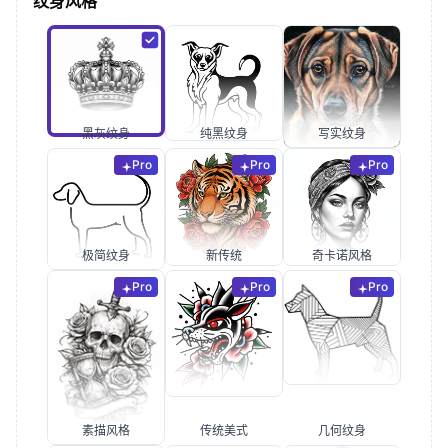
纹身风格
黑灰纹身
纯黑纹身
写实纹身
Pro
Pro
Pro
极简纹身
新传统
奇卡诺风格
Pro
Pro
Pro
素描风格
传统美式
几何纹身