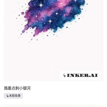
溅墨点刺小银河
水彩纹身