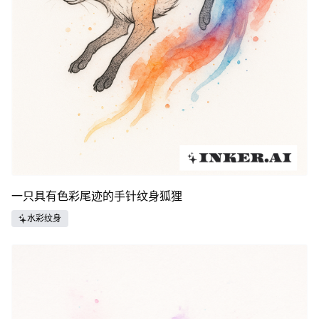
一只具有色彩尾迹的手针纹身狐狸
水彩纹身