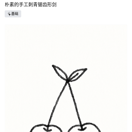
朴素的手工刺青锯齿形剑
基础