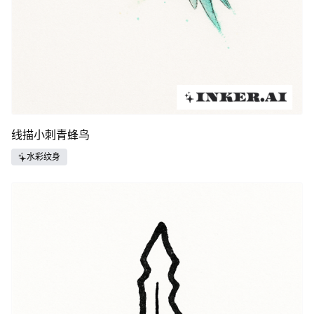
线描小刺青蜂鸟
水彩纹身