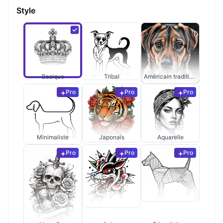
Style
Basique
Tribal
Américain traditionnel
Pro
Pro
Pro
Minimaliste
Japonais
Aquarelle
Pro
Pro
Pro