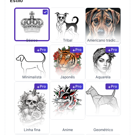
Estilo
Básico
Tribal
Americano tradicional
Pro
Pro
Pro
Minimalista
Japonês
Aquarela
Pro
Pro
Pro
Linha fina
Anime
Geométrico