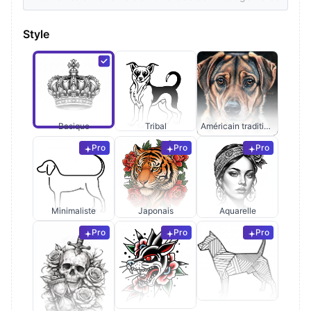
Style
Basique
Tribal
Américain traditionnel
Pro
Pro
Pro
Minimaliste
Japonais
Aquarelle
Pro
Pro
Pro