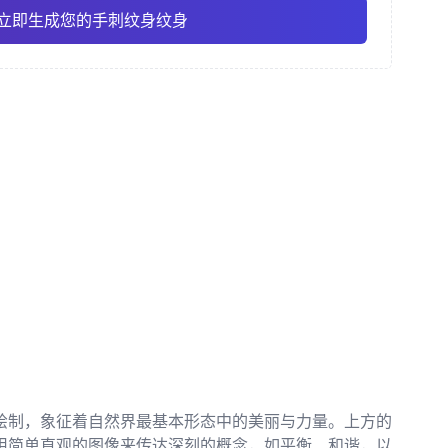
立即生成您的手刺纹身纹身
风格
素描风格
传统美式
Pro
Pro
查看全部
/ 和彫
点刺风格
绘制，象征着自然界最基本形态中的美丽与力量。上方的
用简单直观的图像来传达深刻的概念，如平衡、和谐，以