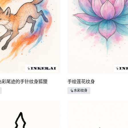
色彩尾迹的手针纹身狐狸
手绘莲花纹身
水彩纹身