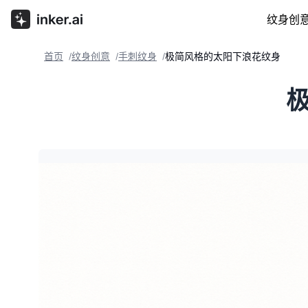
纹身创
首页
纹身创意
手刺纹身
极简风格的太阳下浪花纹身
/
/
/