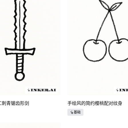
工刺青锯齿形剑
手绘风的简约樱桃配对纹身
基础