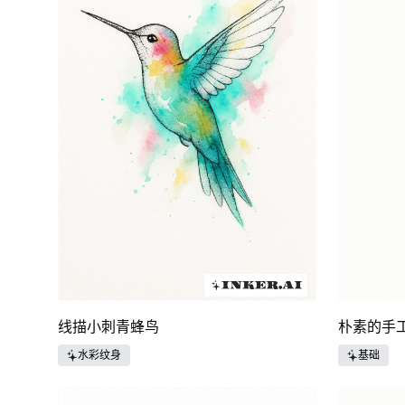
线描小刺青蜂鸟
朴素的手
水彩纹身
基础