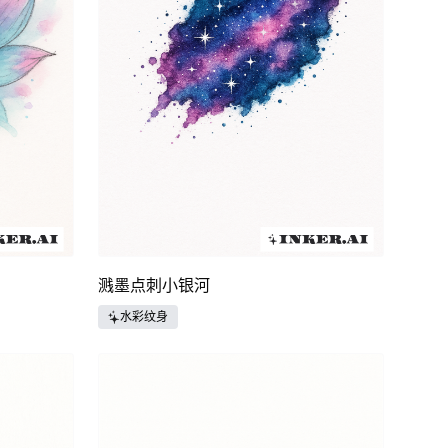
溅墨点刺小银河
水彩纹身