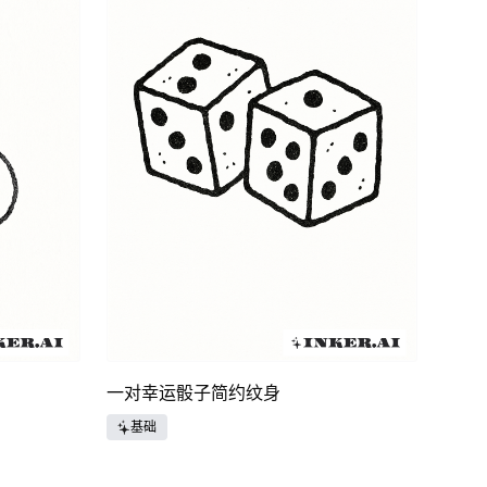
一对幸运骰子简约纹身
基础