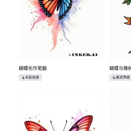
蝴蝶化作笔触
蝴蝶与橡
水彩纹身
美式传统