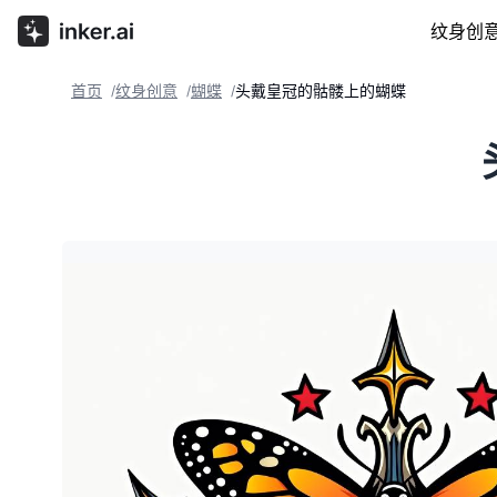
纹身创
首页
纹身创意
蝴蝶
头戴皇冠的骷髅上的蝴蝶
/
/
/