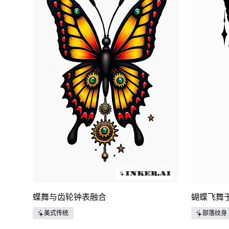
蝶舞与齿轮钟表融合
蝴蝶飞舞
美式传统
部落纹身