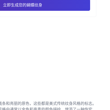
立即生成您的蝴蝶纹身
风格
素描风格
传统美式
Pro
Pro
查看全部
/ 和彫
点刺风格
线条和亮丽的原色，这些都是美式传统纹身风格的标志。
风格中通常以金色和高贵的颜色描绘，增添了一种恢宏