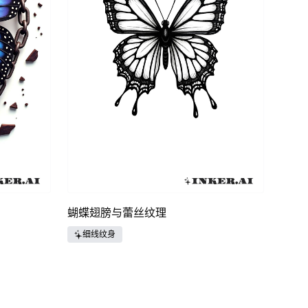
蝴蝶翅膀与蕾丝纹理
细线纹身