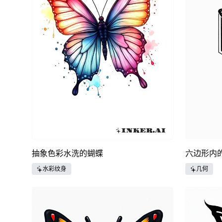
抽象色彩水洗的蝴蝶
六边形内
水彩纹身
几何