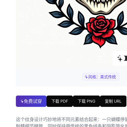
风格：
美式传统
免费试穿
下载 PDF
下载 PNG
复制 URL
这个纹身设计巧妙地将不同元素结合起来：一只蝴蝶停
骷髅细节精致，同时保持用传统的黑色线条和阴影简化