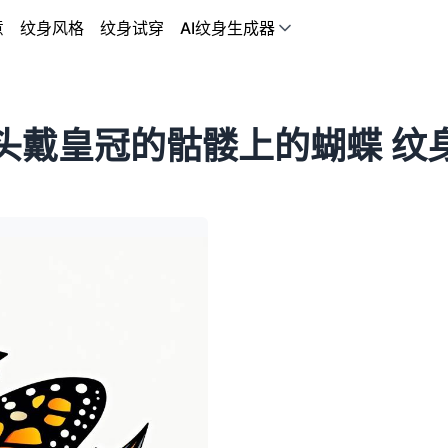
意
纹身风格
纹身试穿
AI纹身生成器
头戴皇冠的骷髅上的蝴蝶 纹