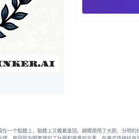
新传统
奇卡诺
Pro
几何纹身
日式纹身 
留在一个骷髅上，骷髅上又戴着皇冠。蝴蝶使用了大胆、分明的
处理。皇冠则为图案增加了壮丽和高贵的元素，在美式传统纹身