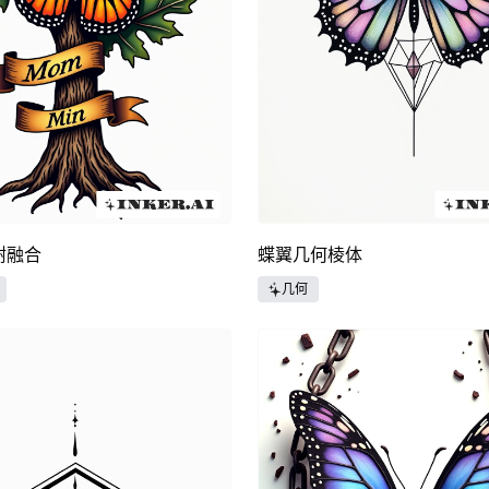
树融合
蝶翼几何棱体
几何