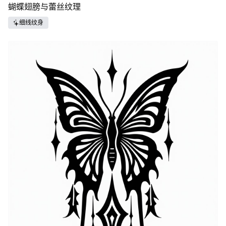
蝴蝶翅膀与蕾丝纹理
细线纹身