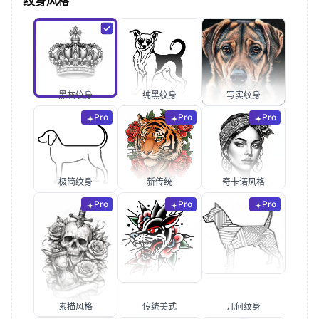
纹身风格
黑灰纹身
纯黑纹身
写实纹身
Pro
Pro
Pro
极简纹身
新传统
奇卡诺风格
Pro
Pro
Pro
素描风格
传统美式
几何纹身