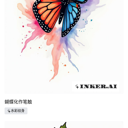
蝴蝶化作笔触
水彩纹身