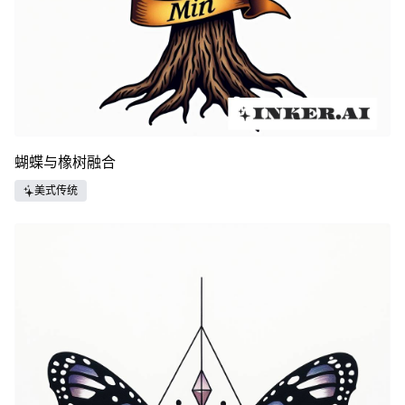
蝴蝶与橡树融合
美式传统