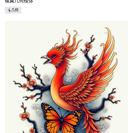
蝶翼几何棱体
几何