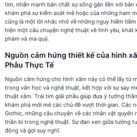
tim, nhấn mạnh bản chất sự sống gắn liền với bả
khám phá sự kiểm soát mê hoặc của những ham muố
cũng là một lời nhắc nhở về những nguy hiểm tiềm
hiện một câu chuyện nghệ thuật về tình yêu, khát 
phàm và ma quỷ.
Nguồn cảm hứng thiết kế của hình x
Phẫu Thực Tế
Nguồn cảm hứng cho hình xăm này có thể lấy từ mô
trong văn học và nghệ thuật, kết hợp với sự say mê
thuật xăm. Trái tim giải phẫu giúp đưa ý tưởng th
khám phá mới mẻ các chủ đề vượt thời gian. Các
Gothic, những câu chuyện về các nhân vật quyến r
thần bí trong nghệ thuật. Sự đan xen giữa tưởng t
động và gợi suy nghĩ.