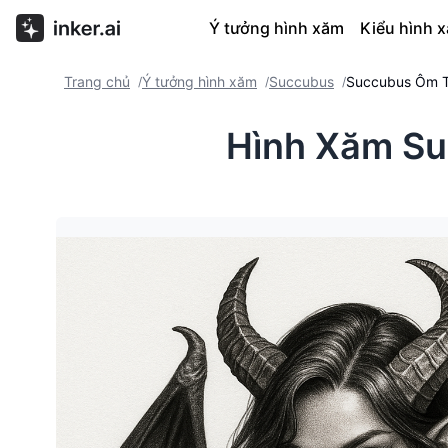
Ý tưởng hình xăm
Kiểu hình 
Trang chủ
Ý tưởng hình xăm
Succubus
Succubus Ôm Tr
/
/
/
Hình Xăm Su