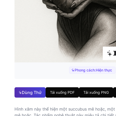
Phong cách:
Hiện thực
Dùng Thử
Tải xuống PDF
Tải xuống PNG
Hình xăm này thể hiện một succubus mê hoặc, một s
mê hoặc. Tác phẩm nghệ thuật này miêu tả chi tiết 