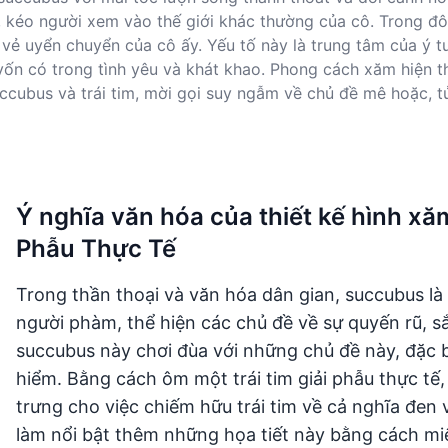
, kéo người xem vào thế giới khác thường của cô. Trong đôi
với vẻ uyển chuyển của cô ấy. Yếu tố này là trung tâm của ý
vốn có trong tình yêu và khát khao. Phong cách xăm hiện 
cubus và trái tim, mời gọi suy ngẫm về chủ đề mê hoặc, t
Ý nghĩa văn hóa của thiết kế hình x
Phẫu Thực Tế
Trong thần thoại và văn hóa dân gian, succubus là 
người phàm, thể hiện các chủ đề về sự quyến rũ, 
succubus này chơi đùa với những chủ đề này, đặc bi
hiểm. Bằng cách ôm một trái tim giải phẫu thực tế
trưng cho việc chiếm hữu trái tim về cả nghĩa đe
làm nổi bật thêm những họa tiết này bằng cách miêu