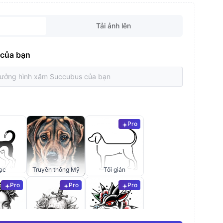
Tải ảnh lên
 của bạn
Pro
ạc
Truyền thống Mỹ
Tối giản
Pro
Pro
Pro