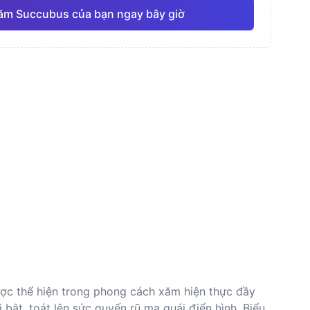
xăm Succubus của bạn ngay bây giờ
nước
Đường nét mảnh
Anime
Pro
Pro
Xem tất cả
thực
Dotwork (Chấm)
ược thể hiện trong phong cách xăm hiện thực đầy
bật, toát lên sức quyến rũ ma quái điển hình. Biểu