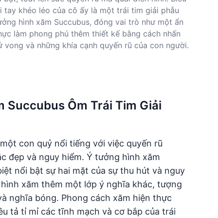
 tay khéo léo của cô ấy là một trái tim giải phẫu
 tưởng hình xăm Succubus, đóng vai trò như một ẩn
thực làm phong phú thêm thiết kế bằng cách nhấn
ử vong và những khía cạnh quyến rũ của con người.
ăm Succubus Ôm Trái Tim Giải
một con quỷ nổi tiếng với việc quyến rũ
sắc đẹp và nguy hiểm. Ý tưởng hình xăm
ệt nổi bật sự hai mặt của sự thu hút và nguy
, hình xăm thêm một lớp ý nghĩa khác, tượng
n và nghĩa bóng. Phong cách xăm hiện thực
 tả tỉ mỉ các tĩnh mạch và cơ bắp của trái