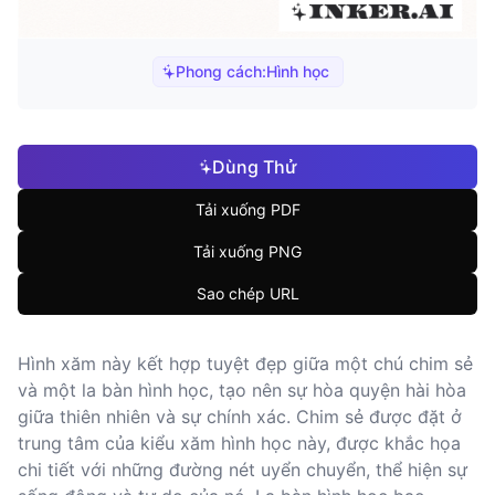
Phong cách:
Hình học
Dùng Thử
Tải xuống PDF
Tải xuống PNG
Sao chép URL
Hình xăm này kết hợp tuyệt đẹp giữa một chú chim sẻ
và một la bàn hình học, tạo nên sự hòa quyện hài hòa
giữa thiên nhiên và sự chính xác. Chim sẻ được đặt ở
trung tâm của kiểu xăm hình học này, được khắc họa
chi tiết với những đường nét uyển chuyển, thể hiện sự