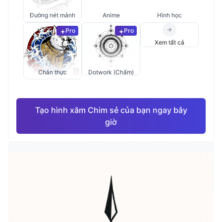
Đường nét mảnh
Anime
Hình học
Pro
Pro
Xem tất cả
Chân thực
Dotwork (Chấm)
Tạo hình xăm Chim sẻ của bạn ngay bây
giờ