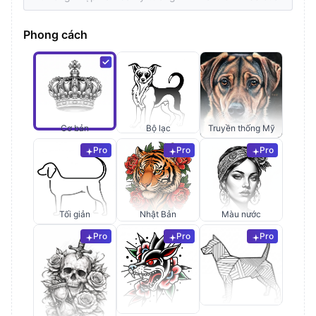
Phong cách
Cơ bản
Bộ lạc
Truyền thống Mỹ
Pro
Pro
Pro
Tối giản
Nhật Bản
Màu nước
Pro
Pro
Pro