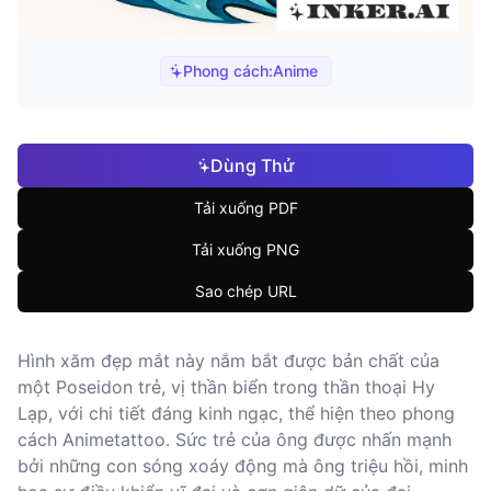
Phong cách:
Anime
Dùng Thử
Tải xuống PDF
Tải xuống PNG
Sao chép URL
Hình xăm đẹp mắt này nắm bắt được bản chất của
một Poseidon trẻ, vị thần biển trong thần thoại Hy
Lạp, với chi tiết đáng kinh ngạc, thể hiện theo phong
cách Animetattoo. Sức trẻ của ông được nhấn mạnh
bởi những con sóng xoáy động mà ông triệu hồi, minh