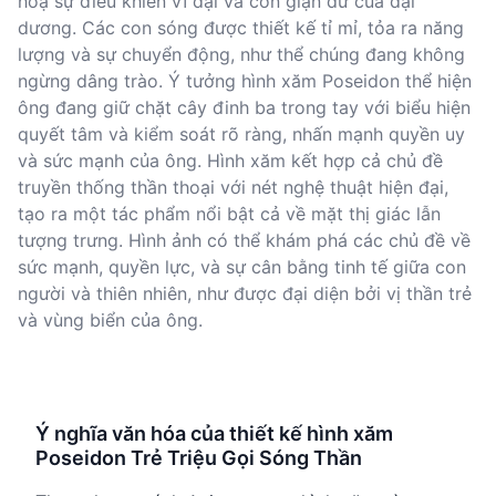
hoạ sự điều khiển vĩ đại và cơn giận dữ của đại
dương. Các con sóng được thiết kế tỉ mỉ, tỏa ra năng
lượng và sự chuyển động, như thể chúng đang không
ngừng dâng trào. Ý tưởng hình xăm Poseidon thể hiện
ông đang giữ chặt cây đinh ba trong tay với biểu hiện
quyết tâm và kiểm soát rõ ràng, nhấn mạnh quyền uy
và sức mạnh của ông. Hình xăm kết hợp cả chủ đề
truyền thống thần thoại với nét nghệ thuật hiện đại,
tạo ra một tác phẩm nổi bật cả về mặt thị giác lẫn
tượng trưng. Hình ảnh có thể khám phá các chủ đề về
sức mạnh, quyền lực, và sự cân bằng tinh tế giữa con
người và thiên nhiên, như được đại diện bởi vị thần trẻ
và vùng biển của ông.
Ý nghĩa văn hóa của thiết kế hình xăm
Poseidon Trẻ Triệu Gọi Sóng Thần