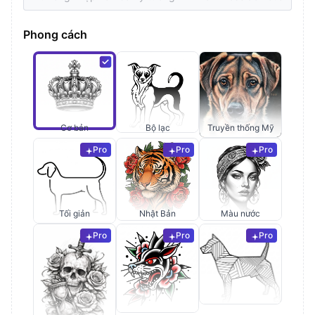
Phong cách
Cơ bản
Bộ lạc
Truyền thống Mỹ
Pro
Pro
Pro
Tối giản
Nhật Bản
Màu nước
Pro
Pro
Pro