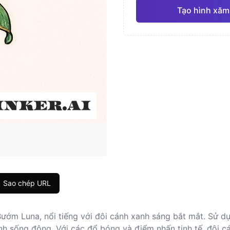
Tạo hình xăm
Nhật Bản
Màu 
Pro
Hình học
Chân 
Sao chép URL
ướm Luna, nổi tiếng với đôi cánh xanh sáng bắt mắt. Sử d
h sống động. Với các đổ bóng và điểm nhấn tinh tế, đôi c