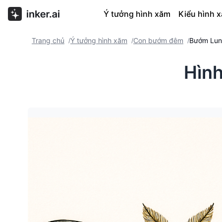
Ý tưởng hình xăm
Kiểu hình 
Trang chủ
Ý tưởng hình xăm
Con bướm đêm
Bướm Lun
/
/
/
Hìn