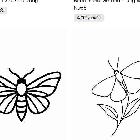
m Sắc Cầu Vồng
Bướm Đêm Mờ Dần Trong 
Nước
ốc
Thủy thuốc