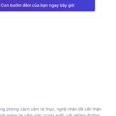
 Con bướm đêm của bạn ngay bây giờ
nước
Đường nét mảnh
Anime
Pro
Pro
Xem tất cả
thực
Dotwork (Chấm)
ụng phong cách xăm tả thực, nghệ nhân đã cẩn thận
ánh mang lại cảm giác trong suốt, với những đường