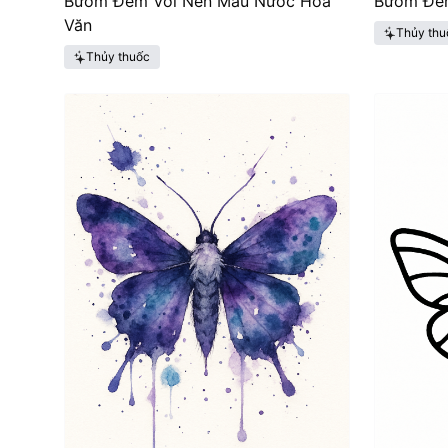
Bướm Đêm Với Nền Màu Nước Hoa
Bướm Đê
Văn
Thủy thu
Thủy thuốc