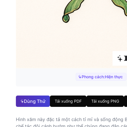
Phong cách:
Hiện thực
Dùng Thử
Tải xuống PDF
Tải xuống PNG
Hình xăm này đặc tả một cách tỉ mỉ và sống động B
chế tác đôi cánh bướm như thể chúng đang đập cán