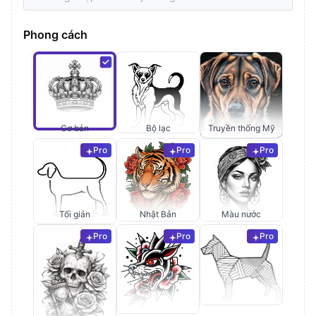
Phong cách
Cơ bản
Bộ lạc
Truyền thống Mỹ
Pro
Pro
Pro
Tối giản
Nhật Bản
Màu nước
Pro
Pro
Pro