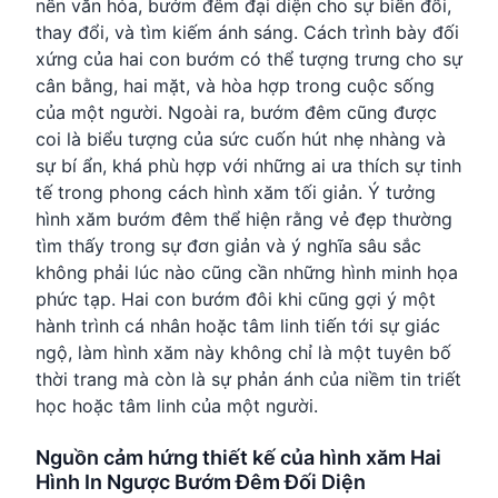
nền văn hóa, bướm đêm đại diện cho sự biến đổi,
thay đổi, và tìm kiếm ánh sáng. Cách trình bày đối
xứng của hai con bướm có thể tượng trưng cho sự
cân bằng, hai mặt, và hòa hợp trong cuộc sống
của một người. Ngoài ra, bướm đêm cũng được
coi là biểu tượng của sức cuốn hút nhẹ nhàng và
sự bí ẩn, khá phù hợp với những ai ưa thích sự tinh
tế trong phong cách hình xăm tối giản. Ý tưởng
hình xăm bướm đêm thể hiện rằng vẻ đẹp thường
tìm thấy trong sự đơn giản và ý nghĩa sâu sắc
không phải lúc nào cũng cần những hình minh họa
phức tạp. Hai con bướm đôi khi cũng gợi ý một
hành trình cá nhân hoặc tâm linh tiến tới sự giác
ngộ, làm hình xăm này không chỉ là một tuyên bố
thời trang mà còn là sự phản ánh của niềm tin triết
học hoặc tâm linh của một người.
Nguồn cảm hứng thiết kế của hình xăm Hai
Hình In Ngược Bướm Đêm Đối Diện