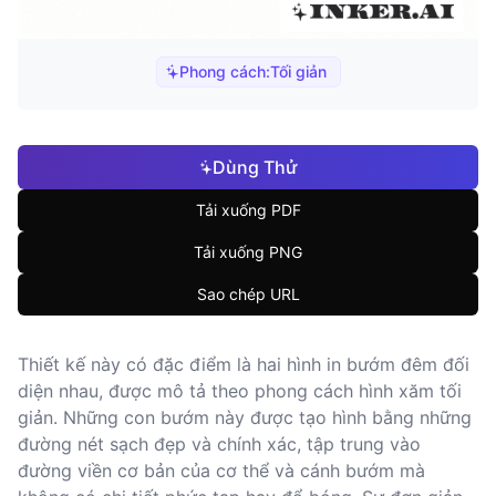
Phong cách:
Tối giản
Dùng Thử
Tải xuống PDF
Tải xuống PNG
Sao chép URL
Thiết kế này có đặc điểm là hai hình in bướm đêm đối
diện nhau, được mô tả theo phong cách hình xăm tối
giản. Những con bướm này được tạo hình bằng những
đường nét sạch đẹp và chính xác, tập trung vào
đường viền cơ bản của cơ thể và cánh bướm mà