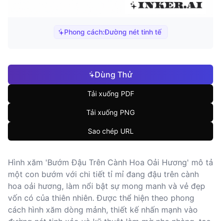
Phong cách:
Đường nét tinh tế
Dùng Thử
Tải xuống PDF
Tải xuống PNG
Sao chép URL
Hình xăm 'Bướm Đậu Trên Cành Hoa Oải Hương' mô tả
một con bướm với chi tiết tỉ mỉ đang đậu trên cành
hoa oải hương, làm nổi bật sự mong manh và vẻ đẹp
vốn có của thiên nhiên. Được thể hiện theo phong
cách hình xăm dòng mảnh, thiết kế nhấn mạnh vào