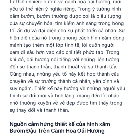
từ thiên nhiên: bướm và cành hoa oải hương, mỗi
yếu tố thể hiện ý nghĩa riêng. Trong ý tưởng hình
xăm bướm, bướm thường được coi là biểu tượng
của sự chuyển hóa, tìm kiếm ánh sáng trong bóng
tối ẩn dụ và đại diện cho sự phát triển cá nhân. Sự
hiện diện của nó trong phong cách hình xăm dòng
mảnh tạo thêm một lớp tinh tế, lôi cuốn người
xem đi sâu hơn vào các chi tiết phức tạp. Trong
khi đó, oải hương nổi tiếng với những liên tưởng
đến sự thanh thản, thanh thoát và sự thanh tẩy.
Cùng nhau, những yếu tố này kết hợp thành câu
chuyện về sự trưởng thành cá nhân, yên bình và
suy ngẫm. Thiết kế này hướng về những người yêu
thích sự đổi mới và tĩnh lặng, mang đến lời nhắc
nhở thường xuyên về vẻ đẹp được tìm thấy trong
sự thay đổi và thanh thản.
Nguồn cảm hứng thiết kế của hình xăm
Bướm Đậu Trên Cành Hoa Oải Hương