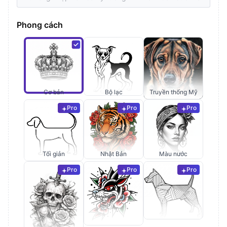
Phong cách
Cơ bản
Bộ lạc
Truyền thống Mỹ
Pro
Pro
Pro
Tối giản
Nhật Bản
Màu nước
Pro
Pro
Pro