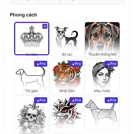
Phong cách
Cơ bản
Bộ lạc
Truyền thống Mỹ
Pro
Pro
Pro
Tối giản
Nhật Bản
Màu nước
Pro
Pro
Pro