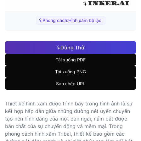
Phong cách:
Hình xăm bộ lạc
Dùng Thử
Tải xuống PDF
Tải xuống PNG
Sao chép URL
Thiết kế hình xăm được trình bày trong hình ảnh là sự
kết hợp hấp dẫn giữa những đường nét uyển chuyển
tạo nên hình dáng của một con ngài, nắm bắt được
bản chất của sự chuyển động và mềm mại. Trong
phong cách hình xăm Tribal, thiết kế bao gồm các