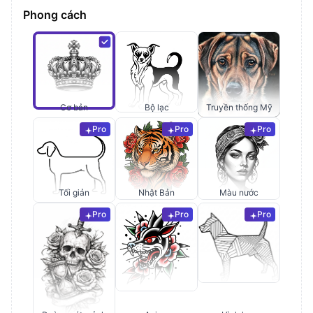
Phong cách
Cơ bản
Bộ lạc
Truyền thống Mỹ
Pro
Pro
Pro
Tối giản
Nhật Bản
Màu nước
Pro
Pro
Pro