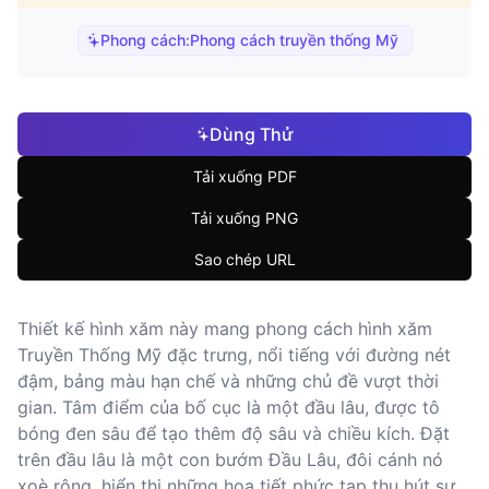
Phong cách:
Phong cách truyền thống Mỹ
Dùng Thử
Tải xuống PDF
Tải xuống PNG
Sao chép URL
Thiết kế hình xăm này mang phong cách hình xăm
Truyền Thống Mỹ đặc trưng, nổi tiếng với đường nét
đậm, bảng màu hạn chế và những chủ đề vượt thời
gian. Tâm điểm của bố cục là một đầu lâu, được tô
bóng đen sâu để tạo thêm độ sâu và chiều kích. Đặt
trên đầu lâu là một con bướm Đầu Lâu, đôi cánh nó
xoè rộng, hiển thị những hoạ tiết phức tạp thu hút sự