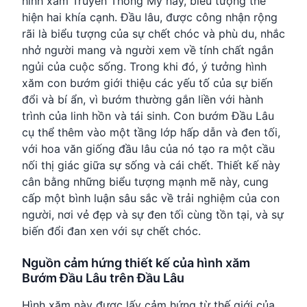
hình xăm Truyền Thống Mỹ này, biểu tượng thể
hiện hai khía cạnh. Đầu lâu, được công nhận rộng
rãi là biểu tượng của sự chết chóc và phù du, nhắc
nhở người mang và người xem về tính chất ngắn
ngủi của cuộc sống. Trong khi đó, ý tưởng hình
xăm con bướm giới thiệu các yếu tố của sự biến
đổi và bí ẩn, vì bướm thường gắn liền với hành
trình của linh hồn và tái sinh. Con bướm Đầu Lâu
cụ thể thêm vào một tầng lớp hấp dẫn và đen tối,
với hoa văn giống đầu lâu của nó tạo ra một cầu
nối thị giác giữa sự sống và cái chết. Thiết kế này
cân bằng những biểu tượng mạnh mẽ này, cung
cấp một bình luận sâu sắc về trải nghiệm của con
người, nơi vẻ đẹp và sự đen tối cùng tồn tại, và sự
biến đổi đan xen với sự chết chóc.
Nguồn cảm hứng thiết kế của hình xăm
Bướm Đầu Lâu trên Đầu Lâu
Hình xăm này được lấy cảm hứng từ thế giới của