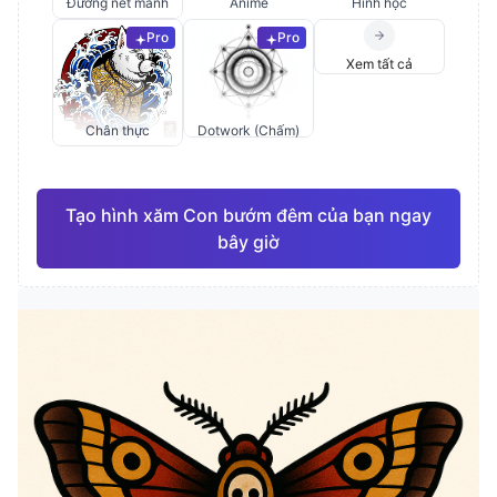
Đường nét mảnh
Anime
Hình học
Pro
Pro
Xem tất cả
Chân thực
Dotwork (Chấm)
Tạo hình xăm Con bướm đêm của bạn ngay
bây giờ