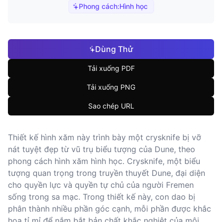
Phong cách:
Hình học
Dùng Thử
Tải xuống PDF
Tải xuống PNG
Sao chép URL
Thiết kế hình xăm này trình bày một crysknife bị vỡ
nát tuyệt đẹp từ vũ trụ biểu tượng của Dune, theo
phong cách hình xăm hình học. Crysknife, một biểu
tượng quan trọng trong truyền thuyết Dune, đại diện
cho quyền lực và quyền tự chủ của người Fremen
sống trong sa mạc. Trong thiết kế này, con dao bị
phân thành nhiều phần góc cạnh, mỗi phần được khắc
họa tỉ mỉ để nắm bắt bản chất khắc nghiệt của môi