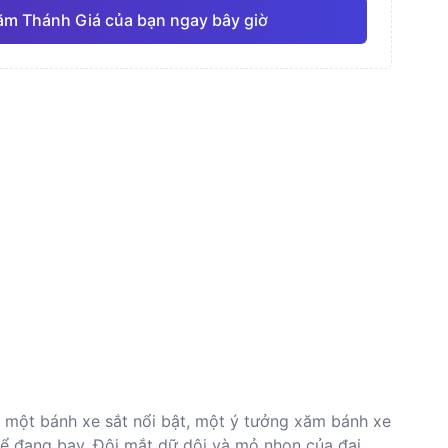
ăm Thánh Giá của bạn ngay bây giờ
nước
Đường nét mảnh
Anime
Pro
Pro
Xem tất cả
thực
Dotwork (Chấm)
 một bánh xe sắt nổi bật, một ý tưởng xăm bánh xe
hể đang bay. Đôi mắt dữ dội và mỏ nhọn của đại