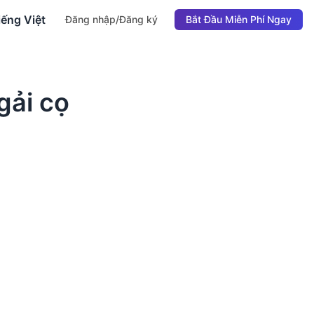
iếng Việt
Đăng nhập/Đăng ký
Bắt Đầu Miễn Phí Ngay
gải cọ