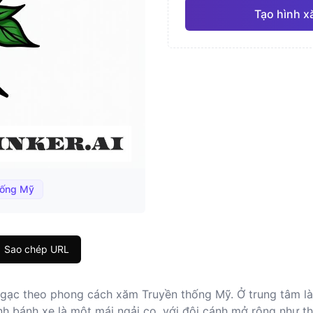
Tạo hình x
Nhật Bản
Màu 
Pro
Hình học
Chân 
hống Mỹ
Sao chép URL
ngạc theo phong cách xăm Truyền thống Mỹ. Ở trung tâm là
nh bánh xe là một mái ngải cọ, với đôi cánh mở rộng như t