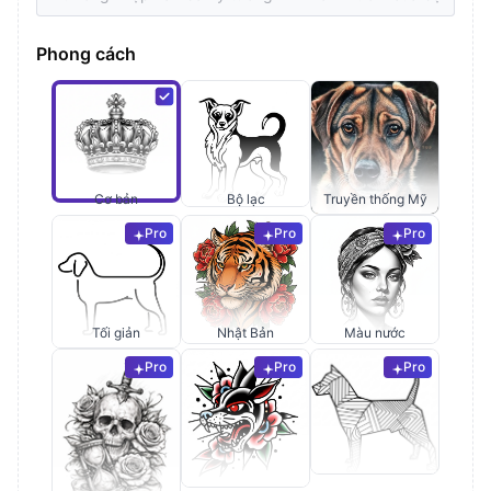
Phong cách
Cơ bản
Bộ lạc
Truyền thống Mỹ
Pro
Pro
Pro
Tối giản
Nhật Bản
Màu nước
Pro
Pro
Pro