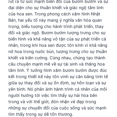
rút ra từ sức mạnh biến đổi của bươm bướm và sự
đại diện cho sự thuần khiết và giác ngộ tâm linh
của hoa sen. Trong phong cách xăm hình Nhật
Bản, hai yếu tố này mang ý nghĩa văn hóa quan
trọng, biểu tượng cho hành trình phát triển, thay
đổi và giác ngộ. Bươm bướm tượng trưng cho sự
biến hình và khả năng vô tận của sự phát triển cá
nhân, trong khi hoa sen được tôn kính vì khả năng
nở hoa trong nước bùn, tượng trưng cho sự thuần
khiết và kiên cường. Cùng nhau, chúng tạo thành
câu chuyện mạnh mẽ về sự tái sinh và thăng hoa
tâm linh. Ý tưởng hình xăm bươm bướm được đúc
kết trong thiết kế này tôn vinh sự cân bằng tinh tế
giữa sự thay đổi và sự ổn định, sự hỗn loạn và sự
yên bình. Nó phản ánh hành trình cá nhân của mỗi
người hướng tới việc tìm thấy sự hài hòa bên
trong và với thế giới, đón nhận vẻ đẹp trong
những sự chuyển đổi của cuộc sống và sức mạnh
tìm thấy trong sự dễ tổn thương.