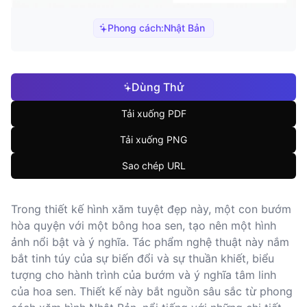
Phong cách:
Nhật Bản
Dùng Thử
Tải xuống PDF
Tải xuống PNG
Sao chép URL
Trong thiết kế hình xăm tuyệt đẹp này, một con bướm
hòa quyện với một bông hoa sen, tạo nên một hình
ảnh nổi bật và ý nghĩa. Tác phẩm nghệ thuật này nắm
bắt tinh túy của sự biến đổi và sự thuần khiết, biểu
tượng cho hành trình của bướm và ý nghĩa tâm linh
của hoa sen. Thiết kế này bắt nguồn sâu sắc từ phong