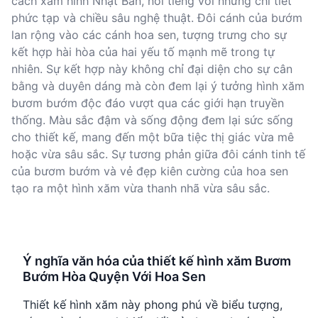
cách xăm hình Nhật Bản, nổi tiếng với những chi tiết
phức tạp và chiều sâu nghệ thuật. Đôi cánh của bướm
lan rộng vào các cánh hoa sen, tượng trưng cho sự
kết hợp hài hòa của hai yếu tố mạnh mẽ trong tự
nhiên. Sự kết hợp này không chỉ đại diện cho sự cân
bằng và duyên dáng mà còn đem lại ý tưởng hình xăm
bươm bướm độc đáo vượt qua các giới hạn truyền
thống. Màu sắc đậm và sống động đem lại sức sống
cho thiết kế, mang đến một bữa tiệc thị giác vừa mê
hoặc vừa sâu sắc. Sự tương phản giữa đôi cánh tinh tế
của bươm bướm và vẻ đẹp kiên cường của hoa sen
tạo ra một hình xăm vừa thanh nhã vừa sâu sắc.
Ý nghĩa văn hóa của thiết kế hình xăm Bươm
Bướm Hòa Quyện Với Hoa Sen
Thiết kế hình xăm này phong phú về biểu tượng,