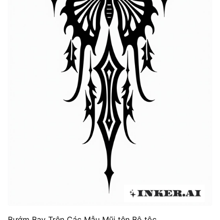
Bướm Bay Trên Các Mẫu Mũi tên Bộ tộc