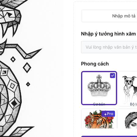
Nhập mô tả
Nhập ý tưởng hình xăm
Phong cách
Cơ bản
Bộ l
Pro