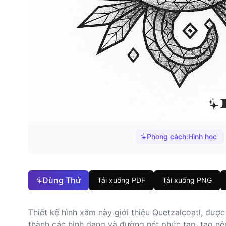
Phong cách:
Hình học
Dùng Thử
Tải xuống PDF
Tải xuống PNG
Thiết kế hình xăm này giới thiệu Quetzalcoatl, đượ
thành các hình dạng và đường nét phức tạp, tạo nên