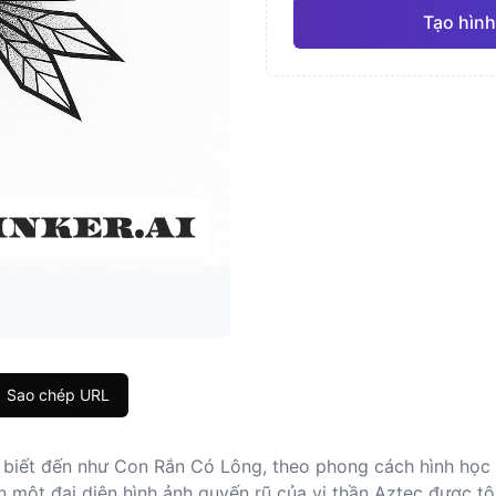
Tạo hình
Nhật Bản
Màu 
Pro
Hình học
Chân 
Sao chép URL
c biết đến như Con Rắn Có Lông, theo phong cách hình học 
 một đại diện hình ảnh quyến rũ của vị thần Aztec được tô