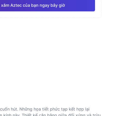
 xăm Aztec của bạn ngay bây giờ
nước
Đường nét mảnh
Anime
Pro
Pro
Xem tất cả
thực
Dotwork (Chấm)
cuốn hút. Những họa tiết phức tạp kết hợp lại
n kính này. Thiết kế cân bằng giữa đối xứng và trừu