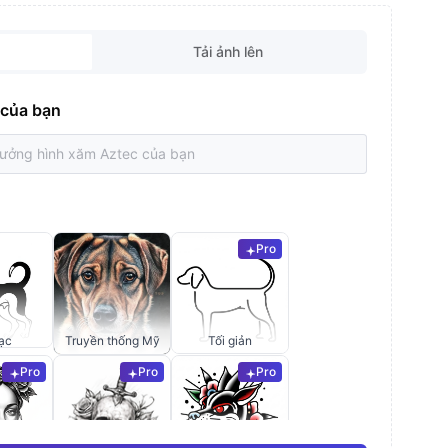
Tải ảnh lên
 của bạn
Pro
ạc
Truyền thống Mỹ
Tối giản
Pro
Pro
Pro