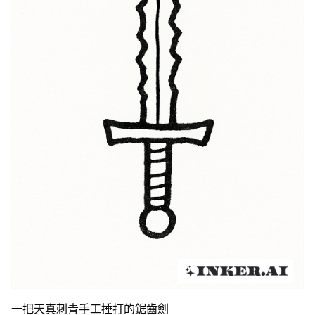
一把天真刺青手工捶打的鋸齒劍