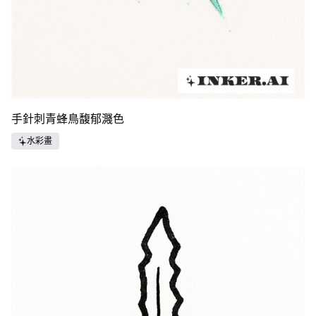
手針刺青蜂鳥馥郁濺色
水彩畫