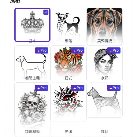
風格
基本
部落
美式傳統
Pro
Pro
Pro
極簡主義
日式
水彩
Pro
Pro
Pro
精細線條
動漫
幾何