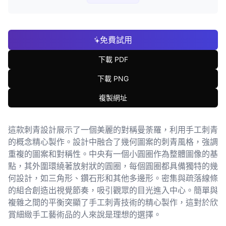
免費試用
下載 PDF
下載 PNG
複製網址
這款刺青設計展示了一個美麗的對稱曼荼羅，利用手工刺青
的概念精心製作。設計中融合了幾何圖案的刺青風格，強調
重複的圖案和對稱性。中央有一個小圓圈作為整體圖像的基
點，其外圍環繞著放射狀的圓圈，每個圓圈都具備獨特的幾
何設計，如三角形、鑽石形和其他多邊形。密集與疏落線條
的組合創造出視覺節奏，吸引觀眾的目光進入中心。簡單與
複雜之間的平衡突顯了手工刺青技術的精心製作，這對於欣
賞細緻手工藝術品的人來說是理想的選擇。