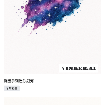
濺墨手刺迷你銀河
水彩畫