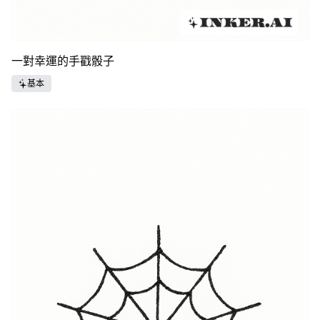
一對幸運的手戳骰子
基本