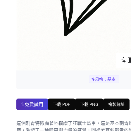
風格：
基本
免費試用
下載 PDF
下載 PNG
複製網址
這個刺青特徵顯著地描繪了狂戰士盔甲，這是基本刺青
案，激發了一種陰森與力量的感覺，回盪著其佩戴者的