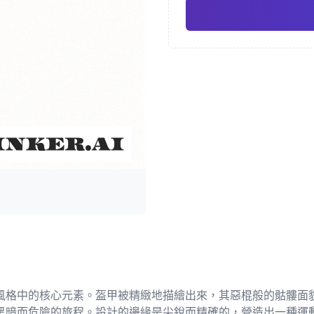
日式
水
Pro
幾何
寫實
風格中的核心元素。盔甲被精緻地描繪出來，其惡棍般的骷髏面
黑暗而危險的旅程。設計的邊緣是尖銳而精確的，營造出一種運