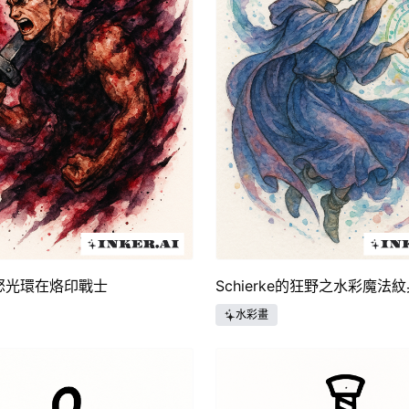
怒光環在烙印戰士
Schierke的狂野之水彩魔法
水彩畫