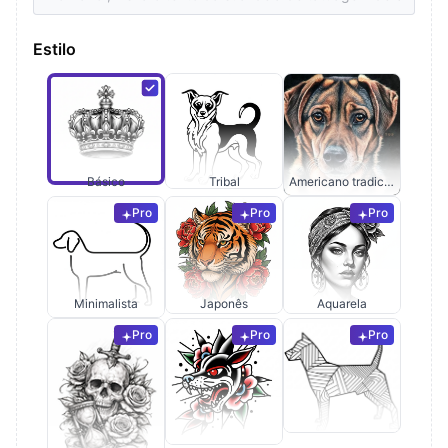
Estilo
Básico
Tribal
Americano tradicional
Pro
Pro
Pro
Minimalista
Japonês
Aquarela
Pro
Pro
Pro