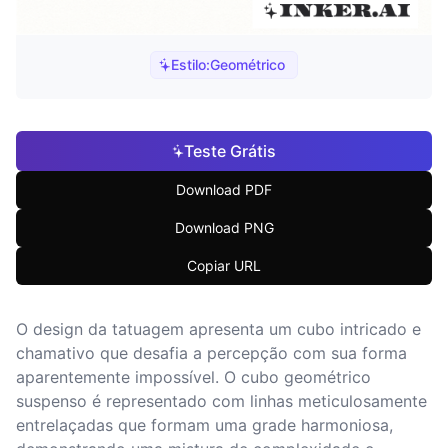
Estilo:
Geométrico
Teste Grátis
Download PDF
Download PNG
Copiar URL
O design da tatuagem apresenta um cubo intricado e
chamativo que desafia a percepção com sua forma
aparentemente impossível. O cubo geométrico
suspenso é representado com linhas meticulosamente
entrelaçadas que formam uma grade harmoniosa,