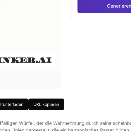
Generieren
Japanisch
Aquar
Pro
Geometrisch
Reali
runterladen
URL kopieren
ffälligen Würfel, der die Wahrnehmung durch seine schein
nden Linien dargestellt, die ein harmonisches Raster bilde