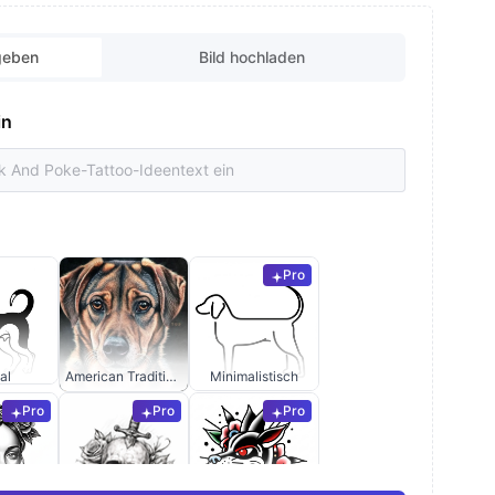
geben
Bild hochladen
in
Pro
al
American Traditional
Minimalistisch
Pro
Pro
Pro