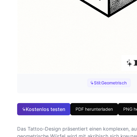
Stil:
Geometrisch
Kostenlos testen
PDF herunterladen
PNG he
Das Tattoo-Design präsentiert einen komplexen, au
geometrische Würfel wird mit akribisch sich kreuze