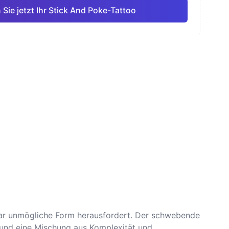
 Sie jetzt Ihr Stick And Poke-Tattoo
ell
Feine Linie
Anime
Pro
Pro
Alle anzeigen
smus
Dotwork
bar unmögliche Form herausfordert. Der schwebende
n und eine Mischung aus Komplexität und