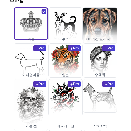
스타일
기본
부족
아메리칸 트래디셔널
Pro
Pro
Pro
미니멀리즘
일본
수채화
Pro
Pro
Pro
가는 선
애니메이션
기하학적