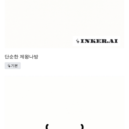
단순한 제왕나방
기본