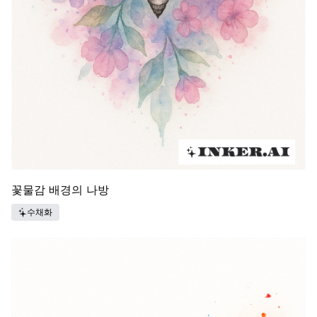
꽃물감 배경의 나방
수채화