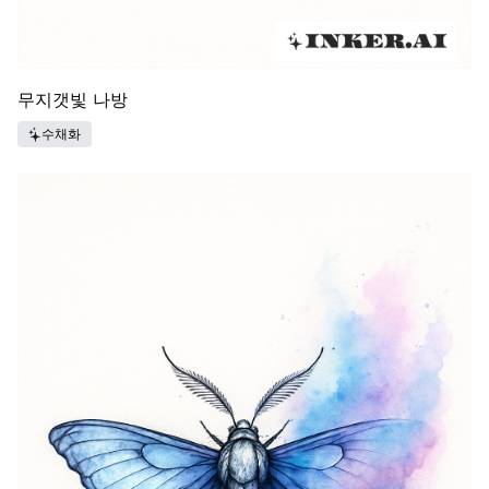
무지갯빛 나방
수채화