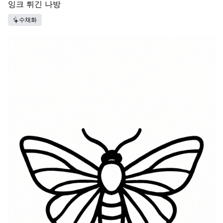
잉크 튀긴 나방
수채화