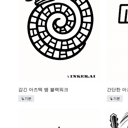
감긴 아즈텍 뱀 블랙워크
간단한 아
기본
기본