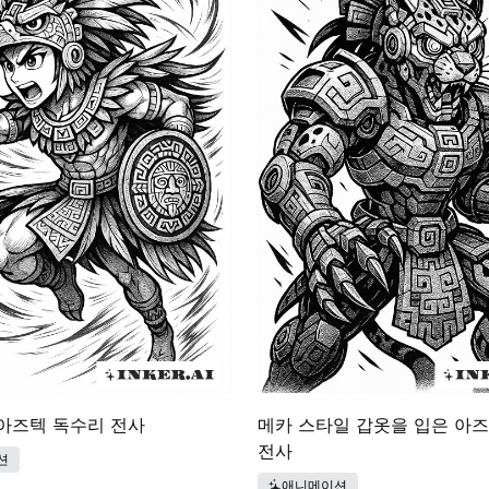
아즈텍 독수리 전사
메카 스타일 갑옷을 입은 아
전사
션
애니메이션