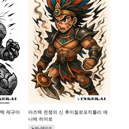
즈텍 재규어
아즈텍 전쟁의 신 후이칠로포치틀리 애
니메 히어로
애니메이션