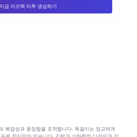
지금 아즈텍 타투 생성하기
화
가는 선
애니메이션
Pro
Pro
모두 보기
주의
도트워크 (점묘)
식의 복잡성과 웅장함을 포착합니다. 목걸이는 정교하게
티프로 장식되어 있습니다. 깃털과 기하학적 디자인과 같