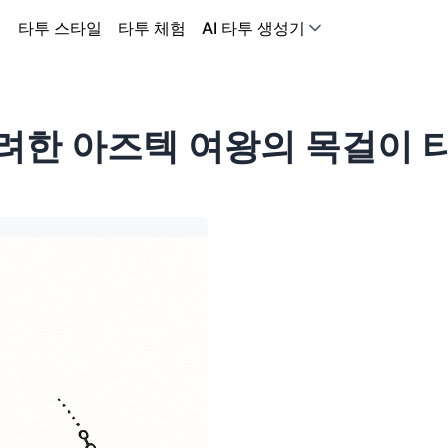
어
타투 스타일
타투 체험
AI 타투 생성기
려한 아즈텍 여왕의 목걸이 