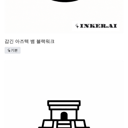
감긴 아즈텍 뱀 블랙워크
기본