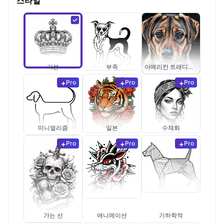
스타일
기본
부족
아메리칸 트래디셔널
Pro
Pro
Pro
미니멀리즘
일본
수채화
Pro
Pro
Pro
가는 선
애니메이션
기하학적