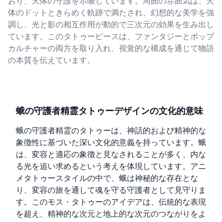
おり、天体の守護を示唆しています。周囲の雰囲気は、天
体のドットときらめく軌跡で満たされ、幻想的な美学を強
調し、光と影の相互作用が動的で三次元の効果を生み出し
ています。このタトゥーピースは、ファンタジーとポップ
カルチャーの両方を取り入れ、視覚的な構成を通じて物語
の本質を伝えています。
蛾の守護者精霊タトゥーデザインの文化的意味
蛾の守護者精霊のタトゥーは、神話的および精神的な
象徴性に基づいた深い文化的意義を持っています。蛾
は、変容と適応の象徴と見なされることが多く、内な
る光を追い求めるという考えを体現しています。アニ
メタトゥースタイルの中で、蛾は神秘的な存在とな
り、変容の旅を通して魂を守る守護者として見守りま
す。このモス・タトゥーのアイデアは、伝統的な表現
を超え、精神的な次元と地上的な次元のつながりをよ