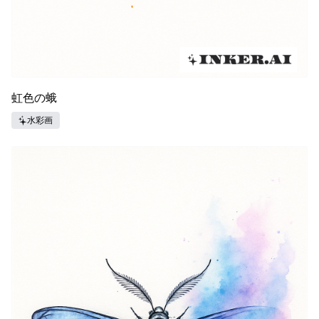
虹色の蛾
水彩画