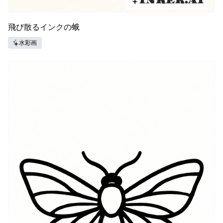
飛び散るインクの蛾
水彩画