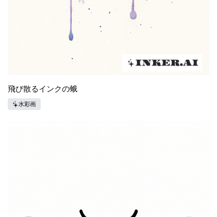
飛び散るインクの蛾
水彩画