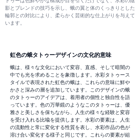
トゥーは色鮮やかな構成が目を引くだけでなく、水彩の陰
影とブレンドの技巧を示し、蛾の翼と体のくっきりとした
輪郭との対比により、柔らかく芸術的な仕上がりを与えて
います。
虹色の蛾タトゥーデザインの文化的意味
蛾は、様々な文化において変容、直感、そして暗闇の
中でも光を求めることを象徴します。水彩タトゥース
タイルで表現された虹色の蛾は、これらの意味に鮮や
かさと深みの層を追加しています。このデザインの蛾
のタトゥーのアイデアは、着用者の個性と独自性を語
っています。色の万華鏡のようなこのタトゥーは、優
雅さと美しさを保ちながら、人生の様々な経験と変容
を受け入れる比喩を提供します。水彩の要素は、人生
の流動性と常に変化する性質を表し、水彩作品の色が
溶け合い変化する様子と同じです。これらの要素が組