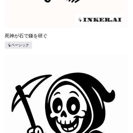
死神が石で鎌を研ぐ
ベーシック