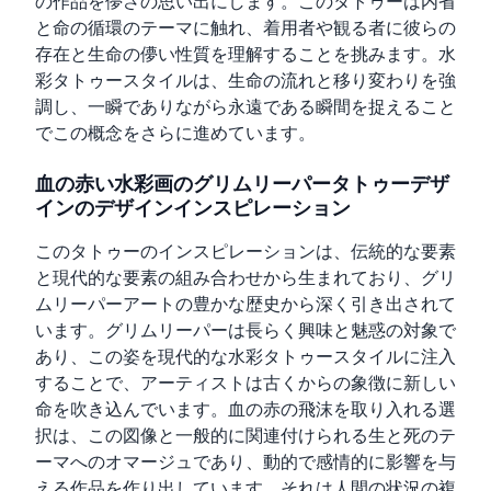
の作品を儚さの思い出にします。このタトゥーは内省
と命の循環のテーマに触れ、着用者や観る者に彼らの
存在と生命の儚い性質を理解することを挑みます。水
彩タトゥースタイルは、生命の流れと移り変わりを強
調し、一瞬でありながら永遠である瞬間を捉えること
でこの概念をさらに進めています。
血の赤い水彩画のグリムリーパータトゥーデザ
インのデザインインスピレーション
このタトゥーのインスピレーションは、伝統的な要素
と現代的な要素の組み合わせから生まれており、グリ
ムリーパーアートの豊かな歴史から深く引き出されて
います。グリムリーパーは長らく興味と魅惑の対象で
あり、この姿を現代的な水彩タトゥースタイルに注入
することで、アーティストは古くからの象徴に新しい
命を吹き込んでいます。血の赤の飛沫を取り入れる選
択は、この図像と一般的に関連付けられる生と死のテ
ーマへのオマージュであり、動的で感情的に影響を与
える作品を作り出しています。それは人間の状況の複