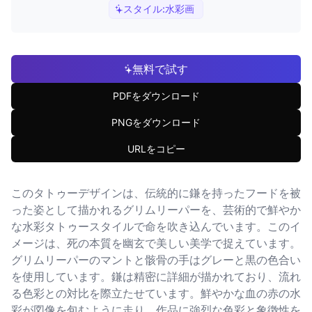
スタイル:
水彩画
無料で試す
PDFをダウンロード
PNGをダウンロード
URLをコピー
このタトゥーデザインは、伝統的に鎌を持ったフードを被
った姿として描かれるグリムリーパーを、芸術的で鮮やか
な水彩タトゥースタイルで命を吹き込んでいます。このイ
メージは、死の本質を幽玄で美しい美学で捉えています。
グリムリーパーのマントと骸骨の手はグレーと黒の色合い
を使用しています。鎌は精密に詳細が描かれており、流れ
る色彩との対比を際立たせています。鮮やかな血の赤の水
彩が図像を包むように走り、作品に強烈な色彩と象徴性を