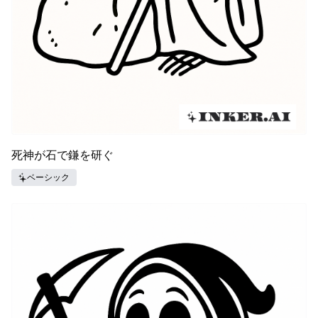
死神が石で鎌を研ぐ
ベーシック