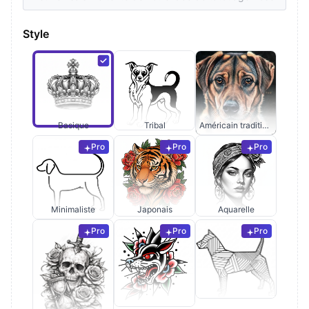
Style
Basique
Tribal
Américain traditionnel
Pro
Pro
Pro
Minimaliste
Japonais
Aquarelle
Pro
Pro
Pro