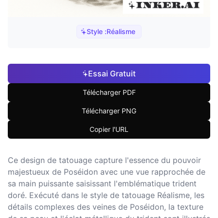
Style :
Réalisme
Essai Gratuit
Télécharger PDF
Télécharger PNG
Copier l'URL
Ce design de tatouage capture l'essence du pouvoir
majestueux de Poséidon avec une vue rapprochée de
sa main puissante saisissant l'emblématique trident
doré. Exécuté dans le style de tatouage Réalisme, les
détails complexes des veines de Poséidon, la texture