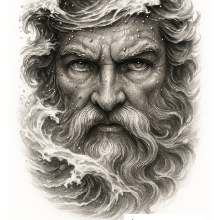
qui préfèrent des encres plus discrètes, des motifs
plus petits peuvent être placés sur le poignet ou la
cheville. Les choix parmi les idées de Poséidon
dépendent largement de la signification personnelle,
ainsi que du désir d'afficher ou de dissimuler
naturellement le tatouage. Que ce soit audacieux ou
discret, le placement peut renforcer la signification du
tatouage, en faisant une représentation puissante de
la force et de la connexion à la mer.