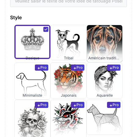
Style
Basique
Tribal
Américain traditionnel
Pro
Pro
Pro
Minimaliste
Japonais
Aquarelle
Pro
Pro
Pro