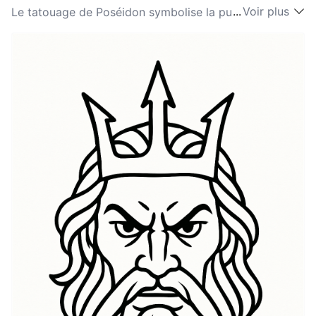
...
Voir plus
Le tatouage de Poséidon symbolise la puissance, les
forces de la nature et les mystères de l'océan. En tant
qu'une des principales divinités de la mythologie
grecque, Poséidon représente non seulement la mer,
mais aussi les tremblements de terre, les tempêtes et
les chevaux. Les individus qui choisissent le tatouage
de Poséidon résonnent souvent avec l'idée de force et
de résilience face aux tempêtes de la vie. La
signification de Poséidon dans les tatouages peut
signifier une profonde connexion à l'eau, aux émotions
et à l'inconscient, reflétant une appréciation pour la
beauté et l'imprévisibilité de l'océan. De plus, le
symbolisme de Poséidon évoque souvent des thèmes
de protection et de domination sur son
environnement, ce qui en fait un choix puissant pour
ceux qui ressentent une affinité avec l'environnement
maritime. En arborant un tatouage de Poséidon, les
porteurs adoptent les traits du dieu : féroce mais