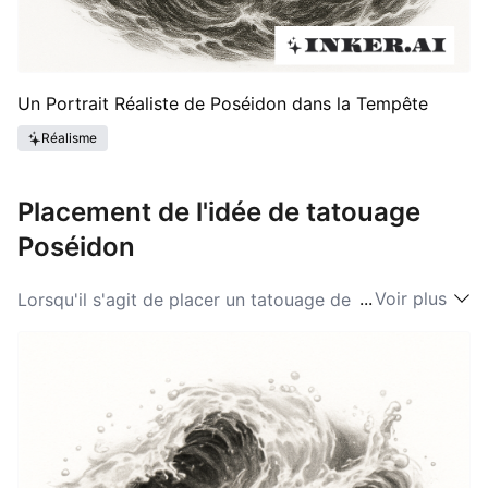
Un Portrait Réaliste de Poséidon dans la Tempête
Réalisme
Placement de l'idée de tatouage
Poséidon
...
Voir plus
Lorsqu'il s'agit de placer un tatouage de Poséidon, les
options sont variées mais doivent refléter la
personnalité du porteur. Les emplacements courants
incluent le bras supérieur, le dos et la poitrine, où le
tatouage peut symboliser force et protection. Ces
zones permettent des conceptions plus grandes qui
mettent en valeur les détails complexes souvent
présents dans les tatouages de Poséidon. Pour ceux