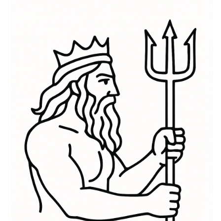
grecques, mettant en avant une riche histoire qui
s'étend sur des siècles. Issu des systèmes de croyance
entourant les dieux grecs anciens, Poséidon était l'un
des douze Olympiens, représenté sous diverses
formes : des vagues puissantes aux tridents
majestueux. À l'époque antique, les marins se faisaient
souvent tatouer Poséidon pour être protégés en mer,
incarnant leur désir de voyages sûrs et de faveurs de
la part du dieu. Les idées de Poséidon ont évolué,
reflétant des interprétations modernes de force, de
stabilité et de respect de la nature. Les tatouages
représentant Poséidon peuvent aller de motifs
complexes de tridents à des portraits en pleine
longueur, chacun racontant une histoire de légendes
anciennes tout en résonnant avec un symbolisme
contemporain.