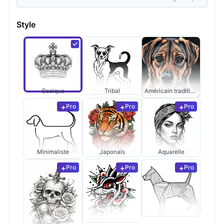
Style
Basique
Tribal
Américain traditionnel
Pro
Pro
Pro
Minimaliste
Japonais
Aquarelle
Pro
Pro
Pro