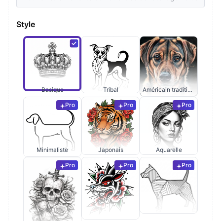
Style
Basique
Tribal
Américain traditionnel
Pro
Pro
Pro
Minimaliste
Japonais
Aquarelle
Pro
Pro
Pro