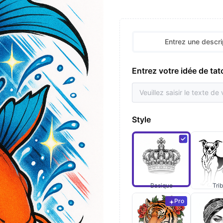
Entrez une descri
Entrez votre idée de ta
Style
Basique
Trib
Pro