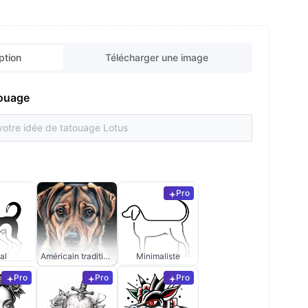
ption
Télécharger une image
touage
Pro
al
Américain traditionnel
Minimaliste
Pro
Pro
Pro