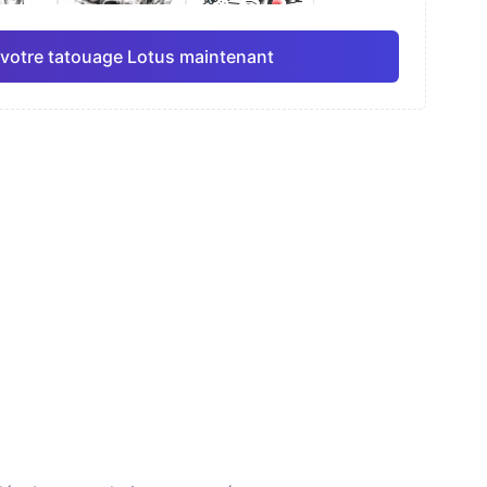
votre tatouage Lotus maintenant
elle
Ligne fine
Anime
Pro
Pro
Tout voir
isme
Dotwork