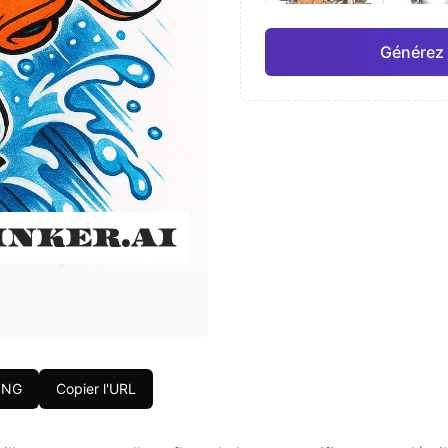
Générez 
Japonais
Aquar
Pro
Géométrique
Réal
PNG
Copier l'URL