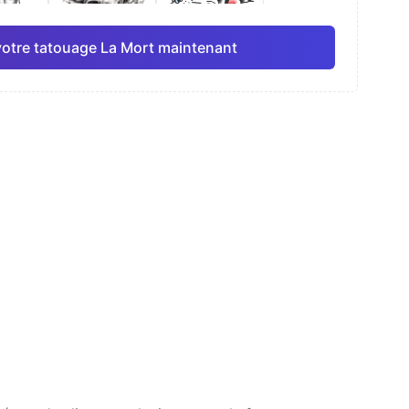
otre tatouage La Mort maintenant
elle
Ligne fine
Anime
Pro
Pro
Tout voir
isme
Dotwork