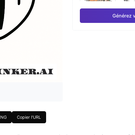
Générez v
Japonais
Aquar
Pro
Géométrique
Réal
PNG
Copier l'URL