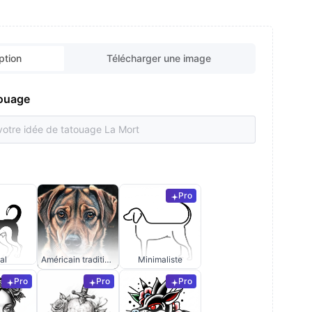
ption
Télécharger une image
touage
Pro
al
Américain traditionnel
Minimaliste
Pro
Pro
Pro