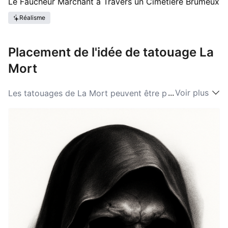
Le Faucheur Marchant à Travers un Cimetière Brumeux
Réalisme
Placement de l'idée de tatouage La
Mort
...
Voir plus
Les tatouages de La Mort peuvent être polyvalents en
matière de placement, selon la taille et le détail du
design. Les placements courants incluent l'avant-bras,
le dos et la cuisse, qui offrent amplement d'espace
pour un artwork complexe. Les idées de La Mort plus
petites peuvent bien s'adapter sur le poignet, l'épaule,
ou même le cou pour une déclaration plus visible. Le
choix du placement reflète souvent une signification
personnelle ; les individus peuvent opter pour des
emplacements où ils peuvent facilement voir et se
souvenir de la signification du tatouage. En fin de
compte, le placement idéal devrait résonner avec la