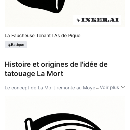
La Faucheuse Tenant l'As de Pique
Basique
Histoire et origines de l'idée de
tatouage La Mort
...
Voir plus
Le concept de La Mort remonte au Moyen Âge,
lorsqu'il était couramment associé à la Peste Noire,
une époque où la mort pesait lourdement sur la
société. Les artistes et écrivains ont commencé à
personnifier la mort, souvent représentée comme une
figure en robe brandissant une faux, reconnue
aujourd'hui comme des idées de La Mort. Cette