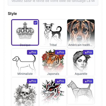
Style
Basique
Tribal
Américain traditionnel
Pro
Pro
Pro
Minimaliste
Japonais
Aquarelle
Pro
Pro
Pro