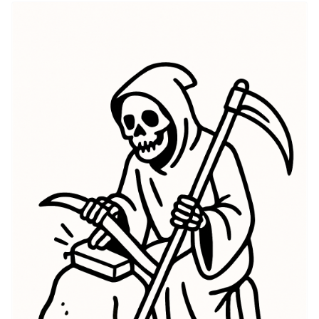
une faux, symbolisant la fin de la vie et l'inévitabilité
de la mort. Cette signification de La Mort évoque un
sentiment d'acceptation et de compréhension de la
mortalité ; elle sert de rappel pour chérir la vie tout en
reconnaissant que la mort fait partie intégrante de
l'existence. Le symbole de La Mort incarne la
transition d'une vie à une autre, offrant une
perspective sur le cycle de la vie où la mort n'est pas
à craindre mais à embrasser. Ceux qui choisissent ce
tatouage trouvent souvent du réconfort dans la
signification de La Mort, considérant l'imagerie
comme un témoignage personnel de leurs expériences
de vie et philosophies. Dans l'ensemble, le symbole de
La Mort sert d'emblème de force et de résilience dans
la confrontation au destin ultime de la vie, en faisant
un choix significatif pour beaucoup.