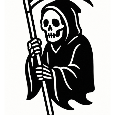
représentation n'était pas destinée à susciter la peur
mais plutôt à servir de rappel de la fragilité de la vie.
Au fil des siècles, les idées de La Mort ont évolué en
un symbole trouvé dans diverses cultures. Différentes
interprétations émergent, mais la représentation
centrale demeure, s'entrelacant avec des thèmes de
mortalité, de vie après la mort, et des mystères de
l'existence. Cette évolution historique souligne la
signification culturelle de La Mort à travers différentes
époques, solidifiant son statut dans le domaine des
tatouages significatifs.