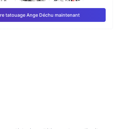
re tatouage Ange Déchu maintenant
elle
Ligne fine
Anime
Pro
Pro
Tout voir
isme
Dotwork