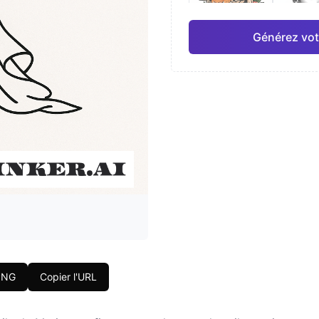
Générez vot
Japonais
Aquar
Pro
Géométrique
Réal
PNG
Copier l'URL