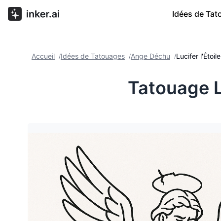
Idées de Ta
Accueil
Idées de Tatouages
Ange Déchu
Lucifer l'Étoi
/
/
/
Tatouage L