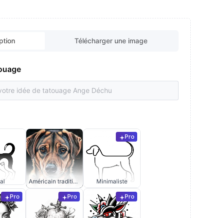
ption
Télécharger une image
touage
Pro
al
Américain traditionnel
Minimaliste
Pro
Pro
Pro