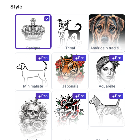
Style
Basique
Tribal
Américain traditionnel
Pro
Pro
Pro
Minimaliste
Japonais
Aquarelle
Pro
Pro
Pro