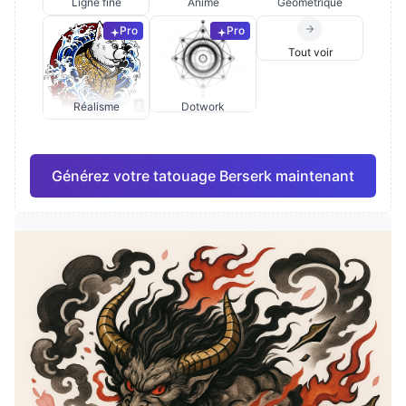
Ligne fine
Anime
Géométrique
Pro
Pro
Tout voir
Réalisme
Dotwork
Générez votre tatouage Berserk maintenant