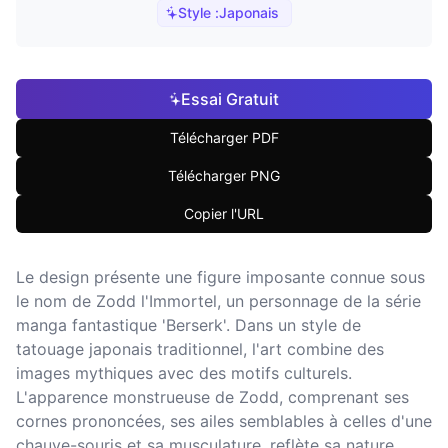
Style :
Japonais
Essai Gratuit
Télécharger PDF
Télécharger PNG
Copier l'URL
Le design présente une figure imposante connue sous
le nom de Zodd l'Immortel, un personnage de la série
manga fantastique 'Berserk'. Dans un style de
tatouage japonais traditionnel, l'art combine des
images mythiques avec des motifs culturels.
L'apparence monstrueuse de Zodd, comprenant ses
cornes prononcées, ses ailes semblables à celles d'une
chauve-souris et sa musculature, reflète sa nature