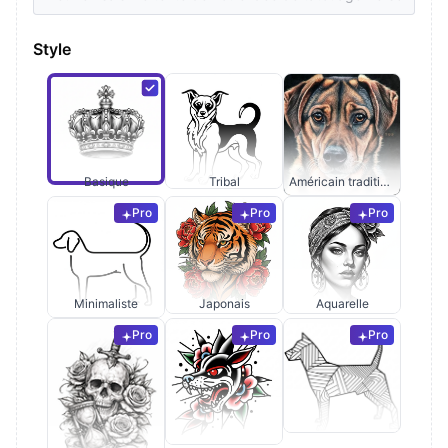
Style
Basique
Tribal
Américain traditionnel
Pro
Pro
Pro
Minimaliste
Japonais
Aquarelle
Pro
Pro
Pro