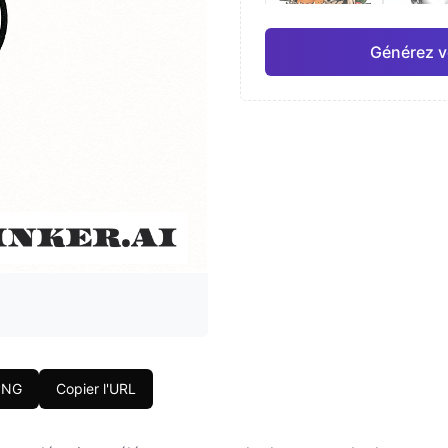
Générez v
Japonais
Aquar
Pro
Géométrique
Réal
PNG
Copier l'URL