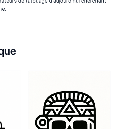
 amateurs de tatouage d'aujourd'hui cherchant
ne.
èque