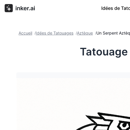
Idées de Ta
Accueil
Idées de Tatouages
Aztèque
Un Serpent Aztèq
/
/
/
Tatouage 