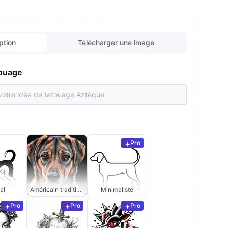
ption
Télécharger une image
touage
Pro
al
Américain traditionnel
Minimaliste
Pro
Pro
Pro