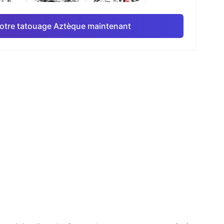
otre tatouage Aztèque maintenant
elle
Ligne fine
Anime
Pro
Pro
Tout voir
isme
Dotwork