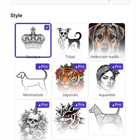
Style
Basique
Tribal
Américain traditionnel
Pro
Pro
Pro
Minimaliste
Japonais
Aquarelle
Pro
Pro
Pro