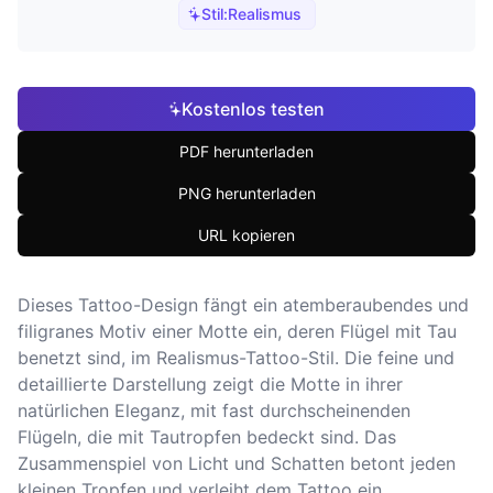
Stil:
Realismus
Kostenlos testen
PDF herunterladen
PNG herunterladen
URL kopieren
Dieses Tattoo-Design fängt ein atemberaubendes und
filigranes Motiv einer Motte ein, deren Flügel mit Tau
benetzt sind, im Realismus-Tattoo-Stil. Die feine und
detaillierte Darstellung zeigt die Motte in ihrer
natürlichen Eleganz, mit fast durchscheinenden
Flügeln, die mit Tautropfen bedeckt sind. Das
Zusammenspiel von Licht und Schatten betont jeden
kleinen Tropfen und verleiht dem Tattoo ein