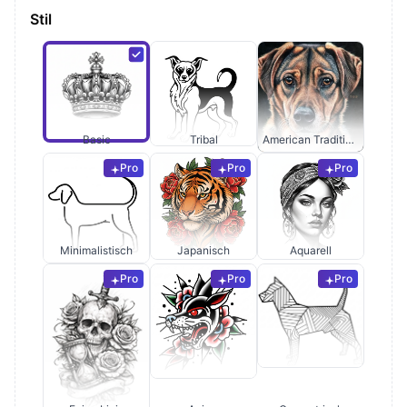
Stil
Basic
Tribal
American Traditional
Pro
Pro
Pro
Minimalistisch
Japanisch
Aquarell
Pro
Pro
Pro