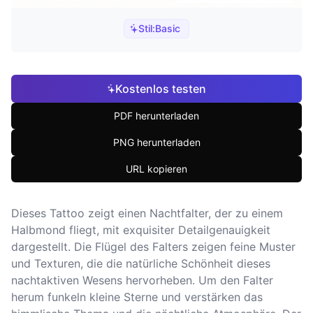
Stil:
Basic
Kostenlos testen
PDF herunterladen
PNG herunterladen
URL kopieren
Dieses Tattoo zeigt einen Nachtfalter, der zu einem
Halbmond fliegt, mit exquisiter Detailgenauigkeit
dargestellt. Die Flügel des Falters zeigen feine Muster
und Texturen, die die natürliche Schönheit dieses
nachtaktiven Wesens hervorheben. Um den Falter
herum funkeln kleine Sterne und verstärken das