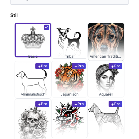
Stil
Basic
Tribal
American Traditional
Pro
Pro
Pro
Minimalistisch
Japanisch
Aquarell
Pro
Pro
Pro