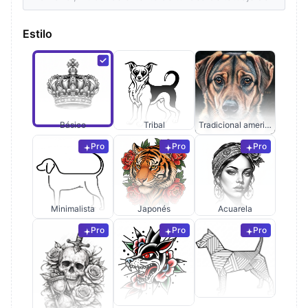
Estilo
Básico
Tribal
Tradicional americano
Pro
Pro
Pro
Minimalista
Japonés
Acuarela
Pro
Pro
Pro