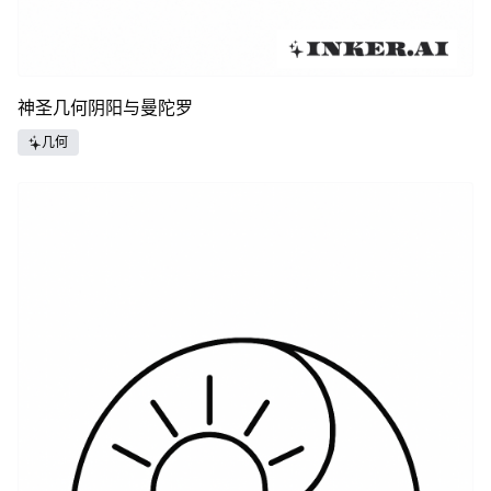
神圣几何阴阳与曼陀罗
几何