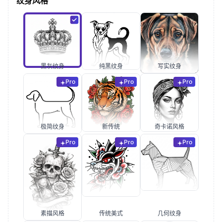
纹身风格
黑灰纹身
纯黑纹身
写实纹身
Pro
Pro
Pro
极简纹身
新传统
奇卡诺风格
Pro
Pro
Pro
素描风格
传统美式
几何纹身