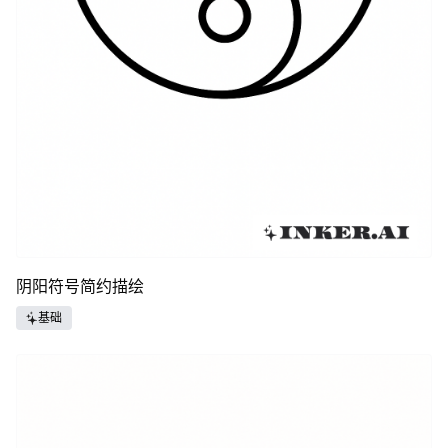
阴阳符号简约描绘
基础