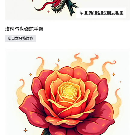
玫瑰与盘绕蛇手臂
日本风格纹身