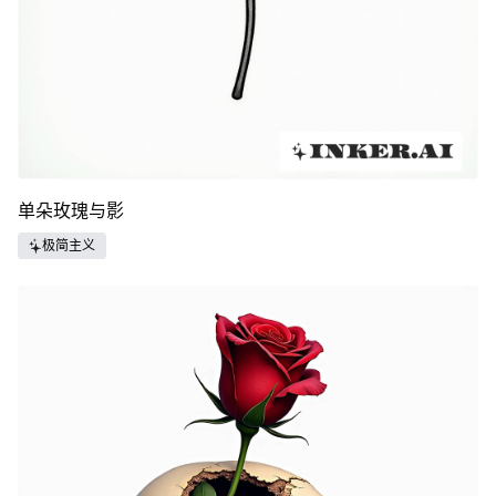
单朵玫瑰与影
极简主义