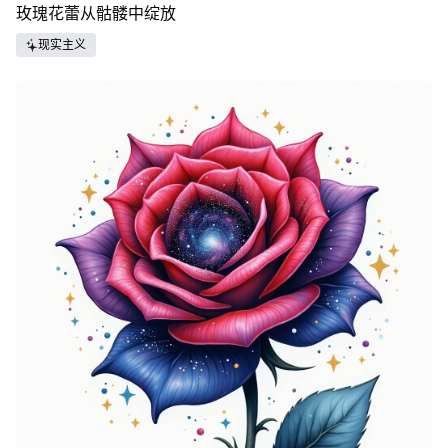
玫瑰花蕾从骷髅中绽放
现实主义