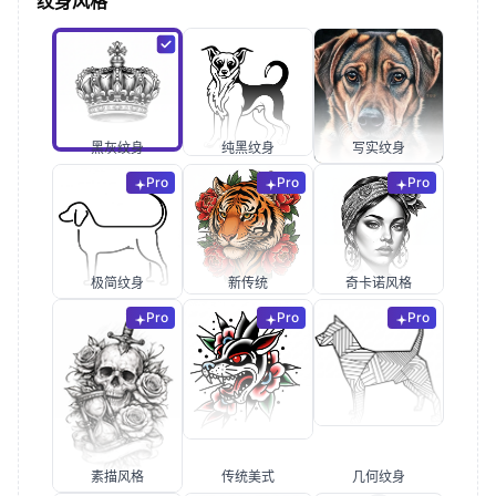
纹身风格
黑灰纹身
纯黑纹身
写实纹身
Pro
Pro
Pro
极简纹身
新传统
奇卡诺风格
Pro
Pro
Pro
素描风格
传统美式
几何纹身