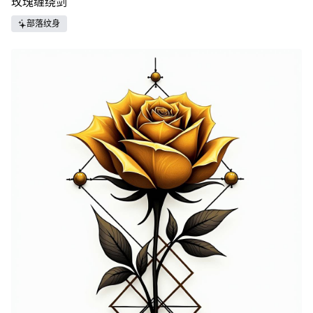
玫瑰缠绕剑
部落纹身